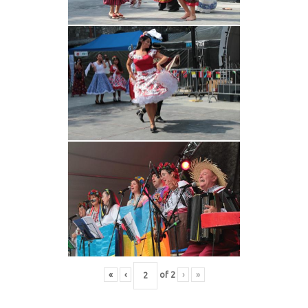
«
‹
of
2
›
»